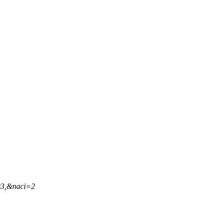
23,&naci=2