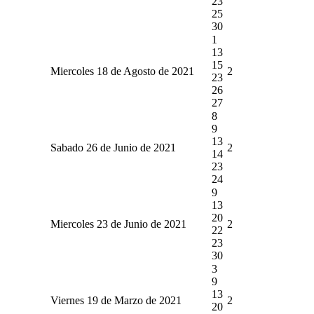
23
25
30
1
13
15
Miercoles 18 de Agosto de 2021
2
23
26
27
8
9
13
Sabado 26 de Junio de 2021
2
14
23
24
9
13
20
Miercoles 23 de Junio de 2021
2
22
23
30
3
9
13
Viernes 19 de Marzo de 2021
2
20