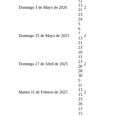
12
13
Domingo 3 de Mayo de 2026
2
21
23
24
5
6
7
Domingo 25 de Mayo de 2025
2
13
21
23
10
13
23
Domingo 27 de Abril de 2025
2
26
28
30
5
11
13
Martes 11 de Febrero de 2025
2
15
23
26
13
15