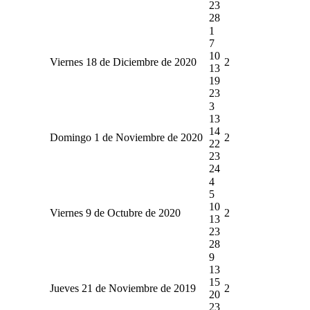
23
28
1
7
10
Viernes 18 de Diciembre de 2020
2
13
19
23
3
13
14
Domingo 1 de Noviembre de 2020
2
22
23
24
4
5
10
Viernes 9 de Octubre de 2020
2
13
23
28
9
13
15
Jueves 21 de Noviembre de 2019
2
20
23