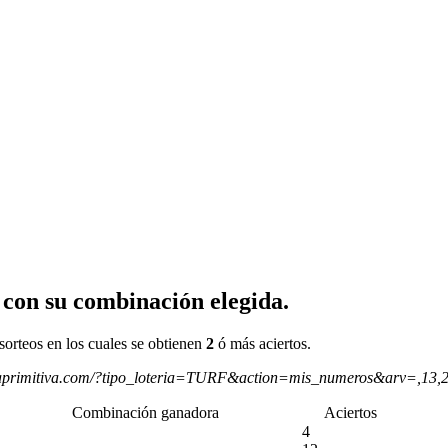
 con su combinación elegida.
sorteos en los cuales se obtienen
2
ó más aciertos.
aprimitiva.com/?tipo_loteria=TURF&action=mis_numeros&arv=,13,
Combinación ganadora
Aciertos
4