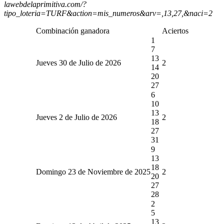
lawebdelaprimitiva.com/?
tipo_loteria=TURF&action=mis_numeros&arv=,13,27,&naci=2
Combinación ganadora
Aciertos
1
7
13
Jueves 30 de Julio de 2026
2
14
20
27
6
10
13
Jueves 2 de Julio de 2026
2
18
27
31
9
13
18
Domingo 23 de Noviembre de 2025
2
20
27
28
2
5
13