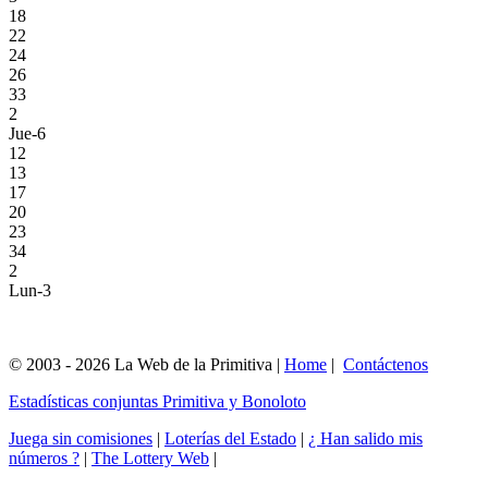
18
22
24
26
33
2
Jue-6
12
13
17
20
23
34
2
Lun-3
© 2003 - 2026 La Web de la Primitiva |
Home
|
Contáctenos
Estadísticas conjuntas Primitiva y Bonoloto
Juega sin comisiones
|
Loterías del Estado
|
¿ Han salido mis
números ?
|
The Lottery Web
|