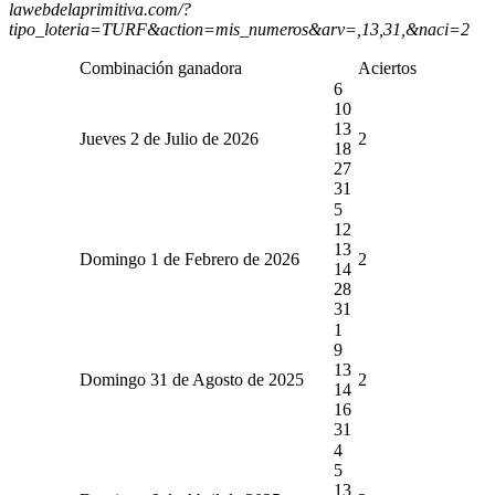
lawebdelaprimitiva.com/?
tipo_loteria=TURF&action=mis_numeros&arv=,13,31,&naci=2
Combinación ganadora
Aciertos
6
10
13
Jueves 2 de Julio de 2026
2
18
27
31
5
12
13
Domingo 1 de Febrero de 2026
2
14
28
31
1
9
13
Domingo 31 de Agosto de 2025
2
14
16
31
4
5
13