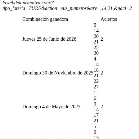
lawebdelaprimitiva.com/?
tipo_loteria=TURF&action=mis_numeros&arv=,14,21,&naci=2
Combinación ganadora
Aciertos
5
14
20
Jueves 25 de Junio de 2026
2
21
25
30
4
14
18
Domingo 30 de Noviembre de 2025
2
21
22
27
1
6
9
Domingo 4 de Mayo de 2025
2
14
17
21
5
6
13