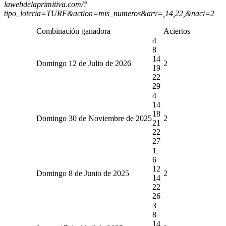
lawebdelaprimitiva.com/?
tipo_loteria=TURF&action=mis_numeros&arv=,14,22,&naci=2
Combinación ganadora
Aciertos
4
8
14
Domingo 12 de Julio de 2026
2
19
22
29
4
14
18
Domingo 30 de Noviembre de 2025
2
21
22
27
1
6
12
Domingo 8 de Junio de 2025
2
14
22
26
3
8
14