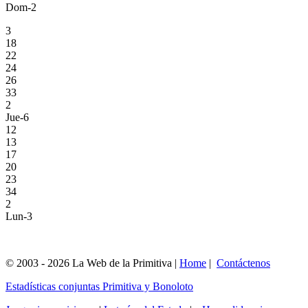
Dom-2
3
18
22
24
26
33
2
Jue-6
12
13
17
20
23
34
2
Lun-3
© 2003 - 2026 La Web de la Primitiva |
Home
|
Contáctenos
Estadísticas conjuntas Primitiva y Bonoloto