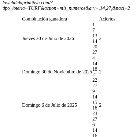
lawebdelaprimitiva.com/?
tipo_loteria=TURF&action=mis_numeros&arv=,14,27,&naci=2
Combinación ganadora
Aciertos
1
7
13
Jueves 30 de Julio de 2026
2
14
20
27
4
14
18
Domingo 30 de Noviembre de 2025
2
21
22
27
9
14
15
Domingo 6 de Julio de 2025
2
16
23
27
6
14
16