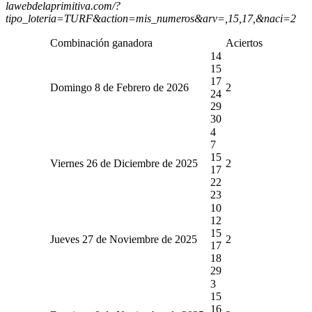
lawebdelaprimitiva.com/?
tipo_loteria=TURF&action=mis_numeros&arv=,15,17,&naci=2
Combinación ganadora
Aciertos
14
15
17
Domingo 8 de Febrero de 2026
2
24
29
30
4
7
15
Viernes 26 de Diciembre de 2025
2
17
22
23
10
12
15
Jueves 27 de Noviembre de 2025
2
17
18
29
3
15
16