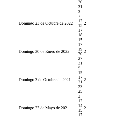
30
31
3
7
12
Domingo 23 de Octubre de 2022
2
15
17
18
15
17
19
Domingo 30 de Enero de 2022
2
20
27
31
5
15
17
Domingo 3 de Octubre de 2021
2
21
23
25
3
12
14
Domingo 23 de Mayo de 2021
2
15
17