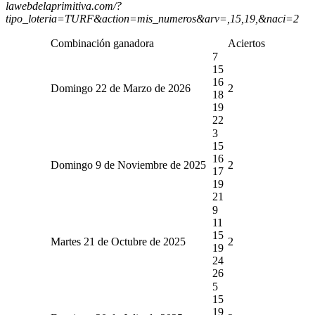
lawebdelaprimitiva.com/?
tipo_loteria=TURF&action=mis_numeros&arv=,15,19,&naci=2
Combinación ganadora
Aciertos
7
15
16
Domingo 22 de Marzo de 2026
2
18
19
22
3
15
16
Domingo 9 de Noviembre de 2025
2
17
19
21
9
11
15
Martes 21 de Octubre de 2025
2
19
24
26
5
15
19