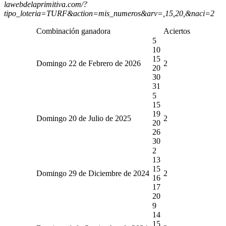
lawebdelaprimitiva.com/?
tipo_loteria=TURF&action=mis_numeros&arv=,15,20,&naci=2
Combinación ganadora
Aciertos
5
10
15
Domingo 22 de Febrero de 2026
2
20
30
31
5
15
19
Domingo 20 de Julio de 2025
2
20
26
30
2
13
15
Domingo 29 de Diciembre de 2024
2
16
17
20
9
14
15