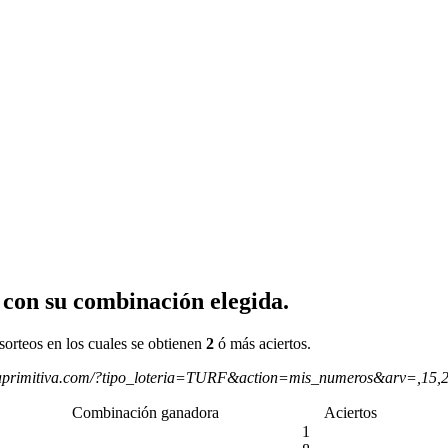
 con su combinación elegida.
sorteos en los cuales se obtienen
2
ó más aciertos.
aprimitiva.com/?tipo_loteria=TURF&action=mis_numeros&arv=,15,
Combinación ganadora
Aciertos
1