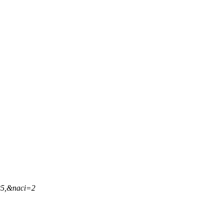
25,&naci=2