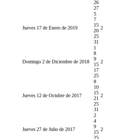
26
27
5
7
15
Jueves 17 de Enero de 2019
2
20
25
31
1
8
9
Domingo 2 de Diciembre de 2018
2
15
17
25
8
10
15
Jueves 12 de Octubre de 2017
2
21
25
31
2
4
9
Jueves 27 de Julio de 2017
2
15
25