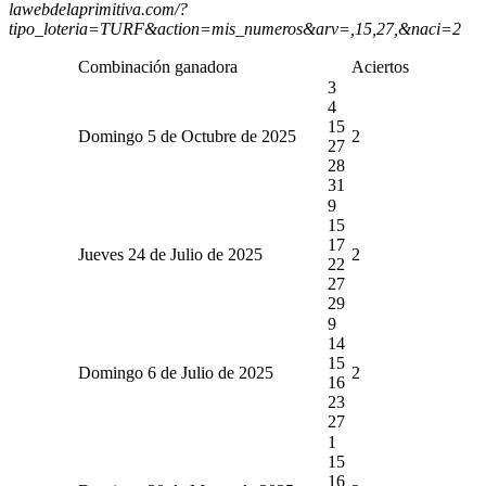
lawebdelaprimitiva.com/?
tipo_loteria=TURF&action=mis_numeros&arv=,15,27,&naci=2
Combinación ganadora
Aciertos
3
4
15
Domingo 5 de Octubre de 2025
2
27
28
31
9
15
17
Jueves 24 de Julio de 2025
2
22
27
29
9
14
15
Domingo 6 de Julio de 2025
2
16
23
27
1
15
16