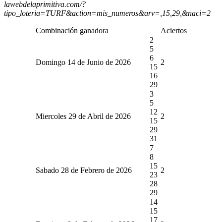
lawebdelaprimitiva.com/?
tipo_loteria=TURF&action=mis_numeros&arv=,15,29,&naci=2
Combinación ganadora
Aciertos
2
5
6
Domingo 14 de Junio de 2026
2
15
16
29
3
5
12
Miercoles 29 de Abril de 2026
2
15
29
31
7
8
15
Sabado 28 de Febrero de 2026
2
23
28
29
14
15
17