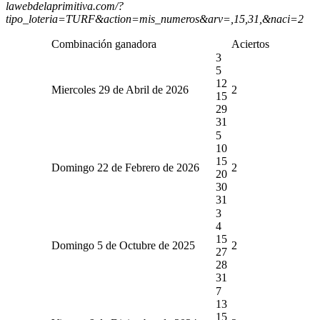
lawebdelaprimitiva.com/?
tipo_loteria=TURF&action=mis_numeros&arv=,15,31,&naci=2
Combinación ganadora
Aciertos
3
5
12
Miercoles 29 de Abril de 2026
2
15
29
31
5
10
15
Domingo 22 de Febrero de 2026
2
20
30
31
3
4
15
Domingo 5 de Octubre de 2025
2
27
28
31
7
13
15