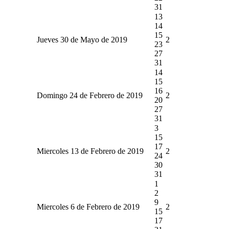
31
13
14
15
Jueves 30 de Mayo de 2019
2
23
27
31
14
15
16
Domingo 24 de Febrero de 2019
2
20
27
31
3
15
17
Miercoles 13 de Febrero de 2019
2
24
30
31
1
2
9
Miercoles 6 de Febrero de 2019
2
15
17