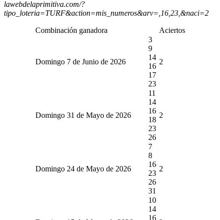
lawebdelaprimitiva.com/?
tipo_loteria=TURF&action=mis_numeros&arv=,16,23,&naci=2
Combinación ganadora
Aciertos
3
9
14
Domingo 7 de Junio de 2026
2
16
17
23
11
14
16
Domingo 31 de Mayo de 2026
2
18
23
26
7
8
16
Domingo 24 de Mayo de 2026
2
23
26
31
10
14
16