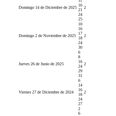
11
16
Domingo 14 de Diciembre de 2025
2
21
24
25
10
16
17
Domingo 2 de Noviembre de 2025
2
18
24
30
6
8
16
Jueves 26 de Junio de 2025
2
24
29
31
6
14
16
Viernes 27 de Diciembre de 2024
2
18
24
27
2
6