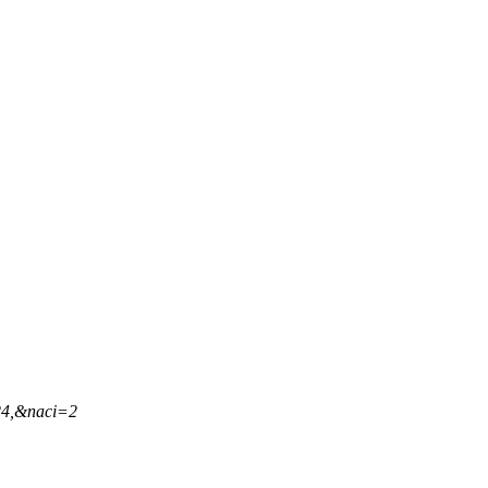
24,&naci=2