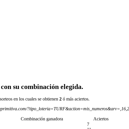
 con su combinación elegida.
sorteos en los cuales se obtienen
2
ó más aciertos.
aprimitiva.com/?tipo_loteria=TURF&action=mis_numeros&arv=,16,
Combinación ganadora
Aciertos
7