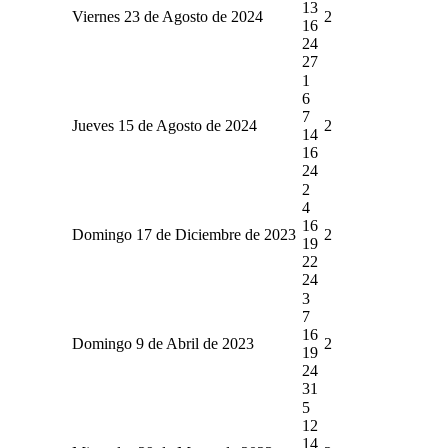
13
Viernes 23 de Agosto de 2024
2
16
24
27
1
6
7
Jueves 15 de Agosto de 2024
2
14
16
24
2
4
16
Domingo 17 de Diciembre de 2023
2
19
22
24
3
7
16
Domingo 9 de Abril de 2023
2
19
24
31
5
12
14