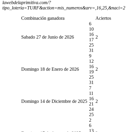
lawebdelaprimitiva.com/?
tipo_loteria=TURF&action=mis_numeros&arv=,16,25,&naci=2
Combinación ganadora
Aciertos
6
10
16
Sabado 27 de Junio de 2026
2
17
25
31
9
12
16
Domingo 18 de Enero de 2026
2
19
25
31
7
11
16
Domingo 14 de Diciembre de 2025
2
21
24
25
2
6
13