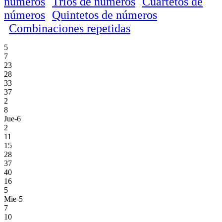
números
Trios de números
Cuartetos de
números
Quintetos de números
Combinaciones repetidas
5
7
23
28
33
37
2
8
Jue-6
2
11
15
28
37
40
16
5
Mie-5
7
10