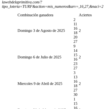
lawebdelaprimitiva.com/?
tipo_loteria=TURF&action=mis_numeros&arv=,16,27,&naci=2
Combinación ganadora
Aciertos
2
11
16
Domingo 3 de Agosto de 2025
2
18
20
27
9
14
15
Domingo 6 de Julio de 2025
2
16
23
27
3
13
16
Miercoles 9 de Abril de 2025
2
18
27
30
1
15
16