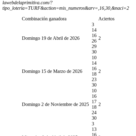
lawebdelaprimitiva.com/?
tipo_loteria=TURF&action=mis_numeros&arv=,16,30,&naci=2
Combinación ganadora
Aciertos
3
14
16
Domingo 19 de Abril de 2026
2
26
29
30
10
14
16
Domingo 15 de Marzo de 2026
2
18
23
30
10
16
17
Domingo 2 de Noviembre de 2025
2
18
24
30
3
13
16