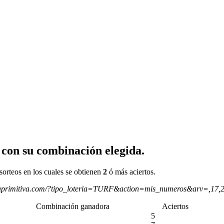
 con su combinación elegida.
sorteos en los cuales se obtienen
2
ó más aciertos.
aprimitiva.com/?tipo_loteria=TURF&action=mis_numeros&arv=,17,
Combinación ganadora
Aciertos
5