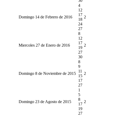
30
4
12
17
Domingo 14 de Febrero de 2016
2
18
24
27
8
12
17
Miercoles 27 de Enero de 2016
2
19
27
30
8
9
11
Domingo 8 de Noviembre de 2015
2
15
17
27
1
5
8
Domingo 23 de Agosto de 2015
2
17
19
27