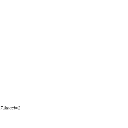
27,&naci=2