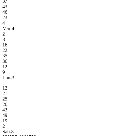
37
43
46
23
4
Mar-4
2
8
16
22
35
36
12
9
Lun-3
12
21
25
26
43
49
19
2
Sab-8