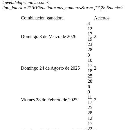
lawebdelaprimitiva.com/?
tipo_loteria=TURF&action=mis_numeros&arv=,17,28,&naci=2
Combinación ganadora
Aciertos
4
12
17
Domingo 8 de Marzo de 2026
2
19
23
28
3
10
17
Domingo 24 de Agosto de 2025
2
18
25
28
6
9
11
Viernes 28 de Febrero de 2025
2
17
25
28
12
17
22