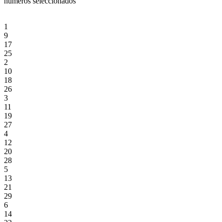
números seleccionados
1
9
17
25
2
10
18
26
3
11
19
27
4
12
20
28
5
13
21
29
6
14