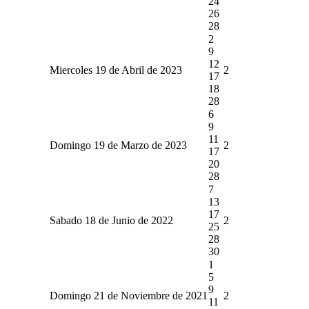
24
26
28
2
9
12
Miercoles 19 de Abril de 2023
2
17
18
28
6
9
11
Domingo 19 de Marzo de 2023
2
17
20
28
7
13
17
Sabado 18 de Junio de 2022
2
25
28
30
1
5
9
Domingo 21 de Noviembre de 2021
2
11