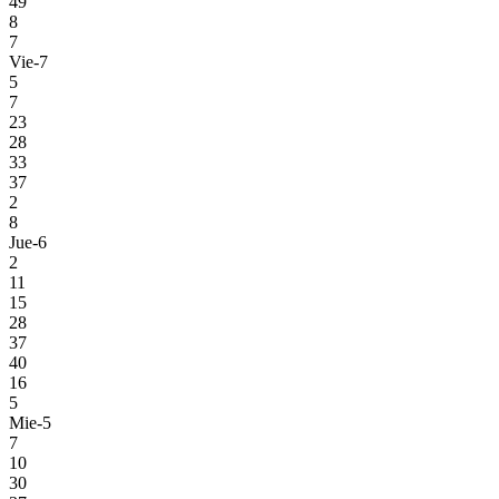
49
8
7
Vie-7
5
7
23
28
33
37
2
8
Jue-6
2
11
15
28
37
40
16
5
Mie-5
7
10
30