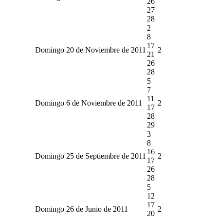
26
27
28
2
8
17
Domingo 20 de Noviembre de 2011
2
21
26
28
5
7
11
Domingo 6 de Noviembre de 2011
2
17
28
29
3
8
16
Domingo 25 de Septiembre de 2011
2
17
26
28
5
12
17
Domingo 26 de Junio de 2011
2
20