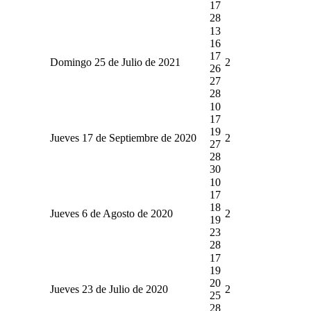
17
28
13
16
17
Domingo 25 de Julio de 2021
2
26
27
28
10
17
19
Jueves 17 de Septiembre de 2020
2
27
28
30
10
17
18
Jueves 6 de Agosto de 2020
2
19
23
28
17
19
20
Jueves 23 de Julio de 2020
2
25
28