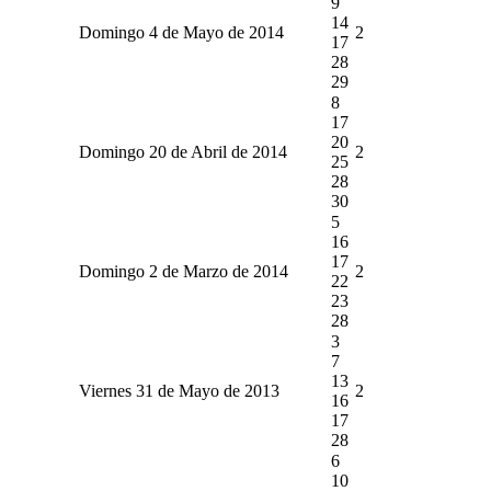
9
14
Domingo 4 de Mayo de 2014
2
17
28
29
8
17
20
Domingo 20 de Abril de 2014
2
25
28
30
5
16
17
Domingo 2 de Marzo de 2014
2
22
23
28
3
7
13
Viernes 31 de Mayo de 2013
2
16
17
28
6
10