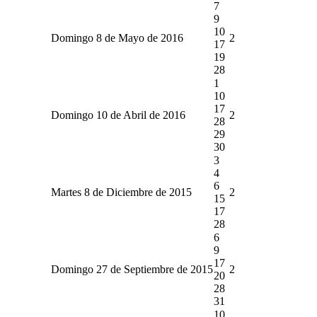
7
9
10
Domingo 8 de Mayo de 2016
2
17
19
28
1
10
17
Domingo 10 de Abril de 2016
2
28
29
30
3
4
6
Martes 8 de Diciembre de 2015
2
15
17
28
6
9
17
Domingo 27 de Septiembre de 2015
2
20
28
31
10