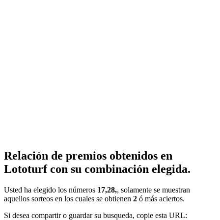
Relación de premios obtenidos en
Lototurf con su combinación elegida.
Usted ha elegido los números
17,28,
, solamente se muestran
aquellos sorteos en los cuales se obtienen
2
ó más aciertos.
Si desea compartir o guardar su busqueda, copie esta URL: