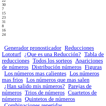
22
30
7
15
23
31
8
16
24
Generador pronosticador
Reducciones
Lototurf
¿Que es una Reducción?
Tabla de
reducciones
Todos los sorteos
Apariciones
de números
Distribución números
Figuras
Los números mas calientes
Los números
mas frios
Los números que mas salen
¿Han salido mis números?
Parejas de
números
Trios de números
Cuartetos de
números
Quintetos de números
Combinaciones repetidas