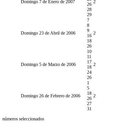
Domingo 7 de Enero de 2007
2
26
28
29
7
8
9
Domingo 23 de Abril de 2006
2
16
18
26
10
11
17
Domingo 5 de Marzo de 2006
2
18
24
26
1
5
18
Domingo 26 de Febrero de 2006
2
26
27
31
números seleccionados