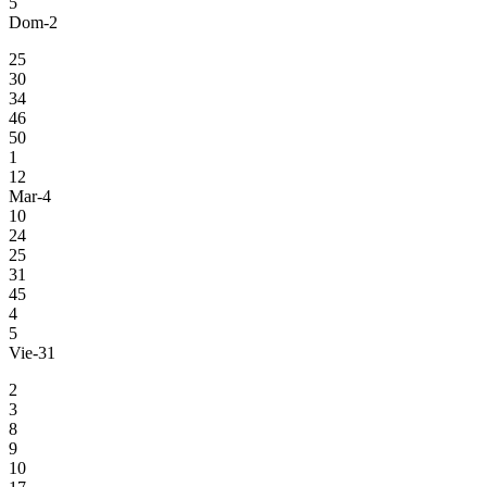
5
Dom-2
25
30
34
46
50
1
12
Mar-4
10
24
25
31
45
4
5
Vie-31
2
3
8
9
10