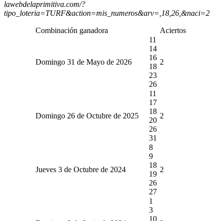
lawebdelaprimitiva.com/?
tipo_loteria=TURF&action=mis_numeros&arv=,18,26,&naci=2
Combinación ganadora
Aciertos
11
14
16
Domingo 31 de Mayo de 2026
2
18
23
26
11
17
18
Domingo 26 de Octubre de 2025
2
20
26
31
8
9
18
Jueves 3 de Octubre de 2024
2
19
26
27
1
3
10