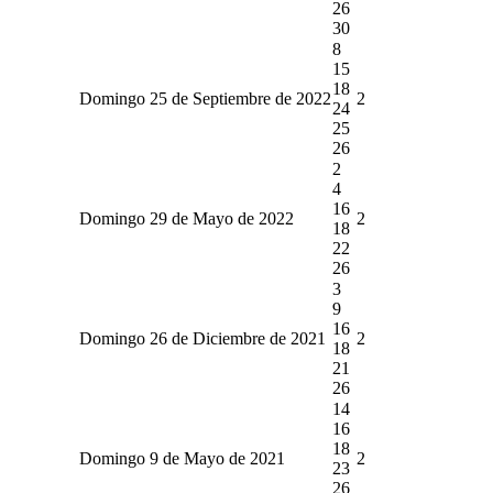
26
30
8
15
18
Domingo 25 de Septiembre de 2022
2
24
25
26
2
4
16
Domingo 29 de Mayo de 2022
2
18
22
26
3
9
16
Domingo 26 de Diciembre de 2021
2
18
21
26
14
16
18
Domingo 9 de Mayo de 2021
2
23
26