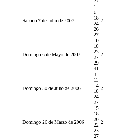
27
1
6
18
Sabado 7 de Julio de 2007
2
24
26
27
10
18
23
Domingo 6 de Mayo de 2007
2
27
29
31
3
11
14
Domingo 30 de Julio de 2006
2
18
24
27
15
18
20
Domingo 26 de Marzo de 2006
2
22
23
27