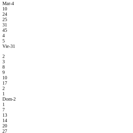
Mar-4
10
24
25
31
45
4
5
Vie-31
2
3
8
9
10
17
2
1
Dom-2
1
7
13
14
20
27