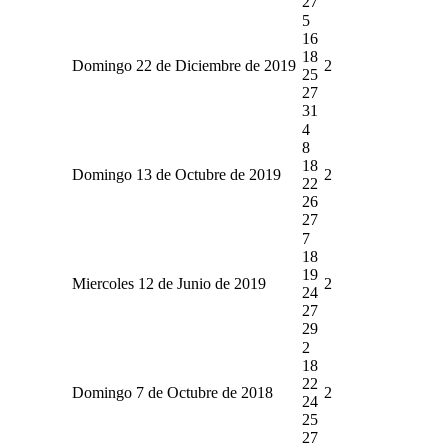
27
5
16
18
Domingo 22 de Diciembre de 2019
2
25
27
31
4
8
18
Domingo 13 de Octubre de 2019
2
22
26
27
7
18
19
Miercoles 12 de Junio de 2019
2
24
27
29
2
18
22
Domingo 7 de Octubre de 2018
2
24
25
27