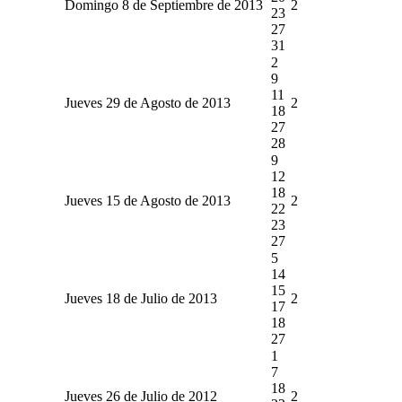
Domingo 8 de Septiembre de 2013
2
23
27
31
2
9
11
Jueves 29 de Agosto de 2013
2
18
27
28
9
12
18
Jueves 15 de Agosto de 2013
2
22
23
27
5
14
15
Jueves 18 de Julio de 2013
2
17
18
27
1
7
18
Jueves 26 de Julio de 2012
2