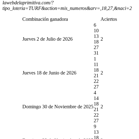
lawebdelaprimitiva.com/?
tipo_loteria=TURF&action=mis_numeros&arv=,18,27,&naci=2
Combinación ganadora
Aciertos
6
10
13
Jueves 2 de Julio de 2026
2
18
27
31
1
11
18
Jueves 18 de Junio de 2026
2
21
22
27
4
14
18
Domingo 30 de Noviembre de 2025
2
21
22
27
9
13
18