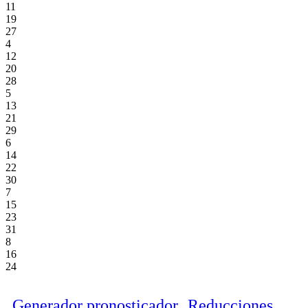
11
19
27
4
12
20
28
5
13
21
29
6
14
22
30
7
15
23
31
8
16
24
Generador pronosticador
Reducciones