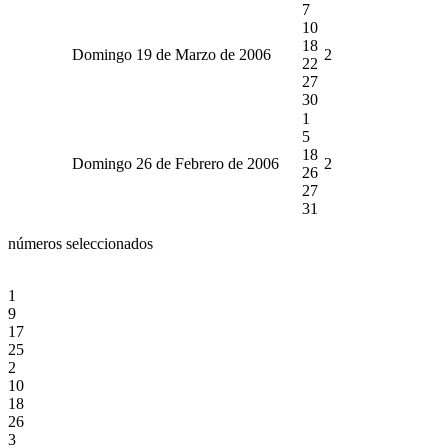
7
10
18
Domingo 19 de Marzo de 2006
2
22
27
30
1
5
18
Domingo 26 de Febrero de 2006
2
26
27
31
números seleccionados
1
9
17
25
2
10
18
26
3