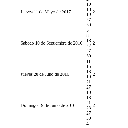
10
18
Jueves 11 de Mayo de 2017
2
19
27
30
5
8
18
Sabado 10 de Septiembre de 2016
2
22
27
30
11
15
18
Jueves 28 de Julio de 2016
2
19
21
27
10
18
21
Domingo 19 de Junio de 2016
2
23
27
30
4