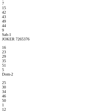
7
15
42
43
49
44
9
Sab-1
JOKER 7265376
16
23
29
35
51
5
Dom-2
25
30
34
46
50
1
12