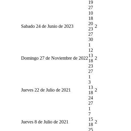
19
27
10
18
20
Sabado 24 de Junio de 2023
2
23
27
30
1
12
13
Domingo 27 de Noviembre de 2022
2
18
23
27
1
3
13
Jueves 22 de Julio de 2021
2
18
24
27
1
7
15
Jueves 8 de Julio de 2021
2
18
25