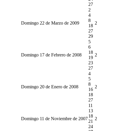
27
2
4
8
Domingo 22 de Marzo de 2009
2
18
27
29
5
6
18
Domingo 17 de Febrero de 2008
2
19
23
27
4
5
8
Domingo 20 de Enero de 2008
2
16
18
27
11
13
18
Domingo 11 de Noviembre de 2007
2
21
24