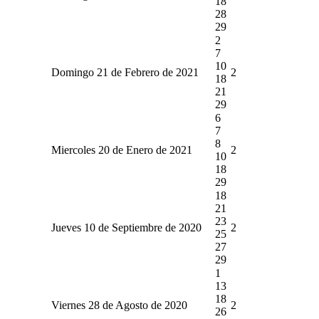
18
28
29
2
7
10
Domingo 21 de Febrero de 2021
2
18
21
29
6
7
8
Miercoles 20 de Enero de 2021
2
10
18
29
18
21
23
Jueves 10 de Septiembre de 2020
2
25
27
29
1
13
18
Viernes 28 de Agosto de 2020
2
26