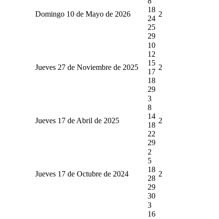
8
18
Domingo 10 de Mayo de 2026
2
24
25
29
10
12
15
Jueves 27 de Noviembre de 2025
2
17
18
29
3
8
14
Jueves 17 de Abril de 2025
2
18
22
29
2
5
18
Jueves 17 de Octubre de 2024
2
28
29
30
3
16