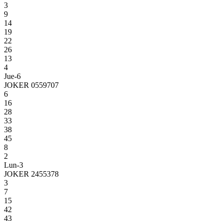
3
9
14
19
22
26
13
4
Jue-6
JOKER 0559707
6
16
28
33
38
45
8
2
Lun-3
JOKER 2455378
3
7
15
42
43