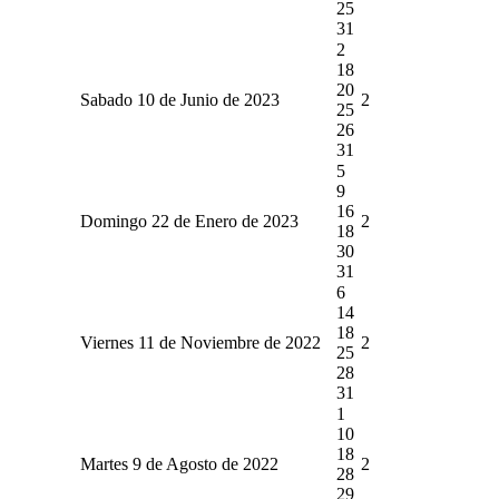
25
31
2
18
20
Sabado 10 de Junio de 2023
2
25
26
31
5
9
16
Domingo 22 de Enero de 2023
2
18
30
31
6
14
18
Viernes 11 de Noviembre de 2022
2
25
28
31
1
10
18
Martes 9 de Agosto de 2022
2
28
29