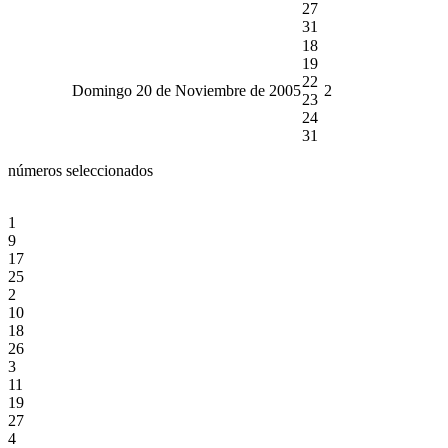
27
31
18
19
22
Domingo 20 de Noviembre de 2005
2
23
24
31
números seleccionados
1
9
17
25
2
10
18
26
3
11
19
27
4