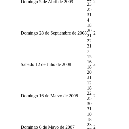
Domingo 5 de Abril de 2009
2
23
25
31
4
18
20
Domingo 28 de Septiembre de 2008
2
21
22
31
7
15
16
Sabado 12 de Julio de 2008
2
18
20
31
12
18
22
Domingo 16 de Marzo de 2008
2
25
30
31
10
18
23
Domingo 6 de Mayo de 2007
2