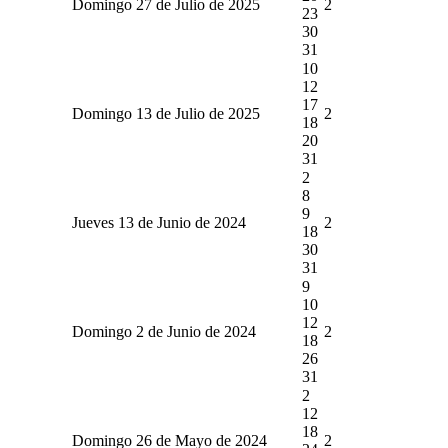
Domingo 27 de Julio de 2025
2
23
30
31
10
12
17
Domingo 13 de Julio de 2025
2
18
20
31
2
8
9
Jueves 13 de Junio de 2024
2
18
30
31
9
10
12
Domingo 2 de Junio de 2024
2
18
26
31
2
12
18
Domingo 26 de Mayo de 2024
2