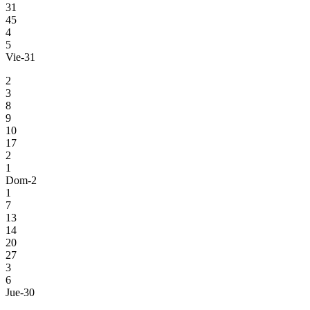
31
45
4
5
Vie-31
2
3
8
9
10
17
2
1
Dom-2
1
7
13
14
20
27
3
6
Jue-30