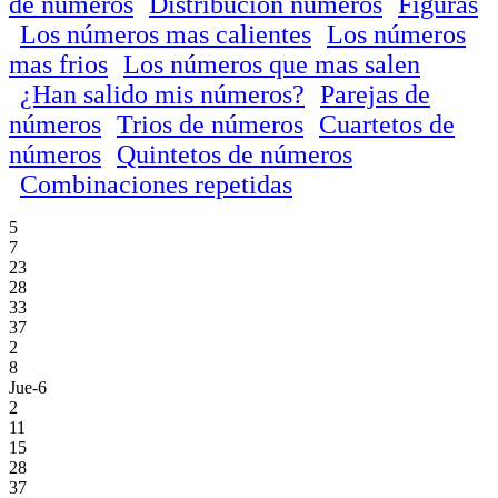
de números
Distribución números
Figuras
Los números mas calientes
Los números
mas frios
Los números que mas salen
¿Han salido mis números?
Parejas de
números
Trios de números
Cuartetos de
números
Quintetos de números
Combinaciones repetidas
5
7
23
28
33
37
2
8
Jue-6
2
11
15
28
37