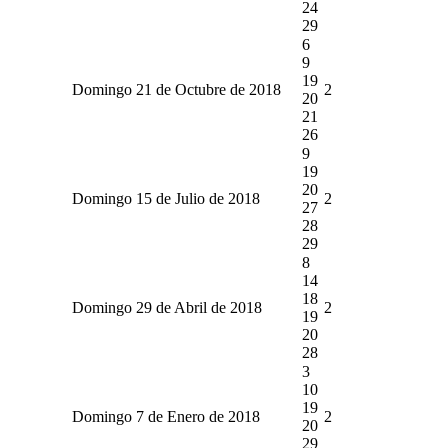
24
29
6
9
19
Domingo 21 de Octubre de 2018
2
20
21
26
9
19
20
Domingo 15 de Julio de 2018
2
27
28
29
8
14
18
Domingo 29 de Abril de 2018
2
19
20
28
3
10
19
Domingo 7 de Enero de 2018
2
20
29