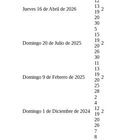
12
13
Jueves 16 de Abril de 2026
2
19
20
30
5
15
19
Domingo 20 de Julio de 2025
2
20
26
30
11
13
19
Domingo 9 de Febrero de 2025
2
20
25
28
2
4
12
Domingo 1 de Diciembre de 2024
2
19
20
26
7
8