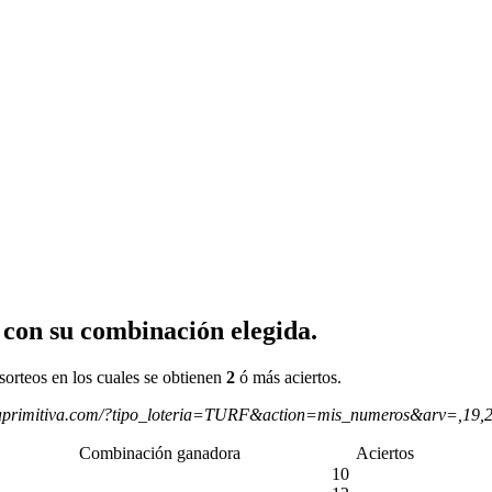
 con su combinación elegida.
sorteos en los cuales se obtienen
2
ó más aciertos.
aprimitiva.com/?tipo_loteria=TURF&action=mis_numeros&arv=,19,
Combinación ganadora
Aciertos
10