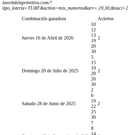
lawebdelaprimitiva.com/?
tipo_loteria=TURF&action=mis_numeros&arv=,19,30,&naci=2
Combinación ganadora
Aciertos
10
12
13
Jueves 16 de Abril de 2026
2
19
20
30
5
15
19
Domingo 20 de Julio de 2025
2
20
26
30
2
6
19
Sabado 28 de Junio de 2025
2
22
25
30
7
8
14