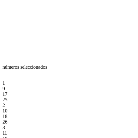
números seleccionados
1
9
17
25
2
10
18
26
3
11