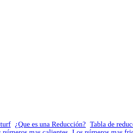
turf
¿Que es una Reducción?
Tabla de reduc
 números mas calientes
Los números mas fri