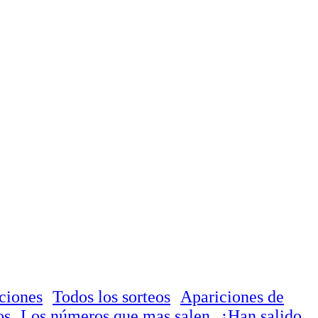
ciones
Todos los sorteos
Apariciones de
os
Los números que mas salen
¿Han salido