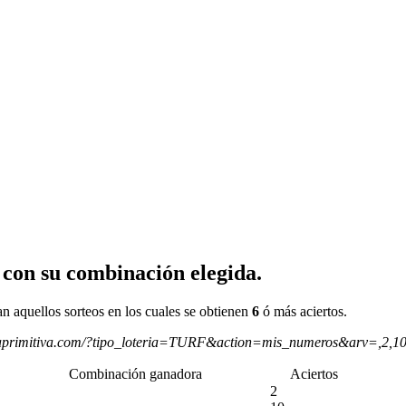
 con su combinación elegida.
an aquellos sorteos en los cuales se obtienen
6
ó más aciertos.
aprimitiva.com/?tipo_loteria=TURF&action=mis_numeros&arv=,2,10
Combinación ganadora
Aciertos
2