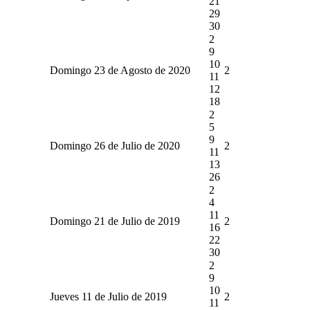
21
29
30
2
9
10
Domingo 23 de Agosto de 2020
2
11
12
18
2
5
9
Domingo 26 de Julio de 2020
2
11
13
26
2
4
11
Domingo 21 de Julio de 2019
2
16
22
30
2
9
10
Jueves 11 de Julio de 2019
2
11