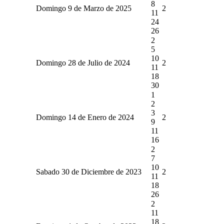
8
Domingo 9 de Marzo de 2025
2
11
24
26
2
5
10
Domingo 28 de Julio de 2024
2
11
18
30
1
2
3
Domingo 14 de Enero de 2024
2
9
11
16
2
7
10
Sabado 30 de Diciembre de 2023
2
11
18
26
2
11
18