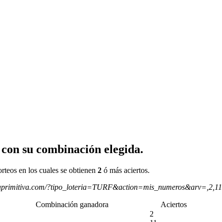
 con su combinación elegida.
orteos en los cuales se obtienen
2
ó más aciertos.
aprimitiva.com/?tipo_loteria=TURF&action=mis_numeros&arv=,2,1
Combinación ganadora
Aciertos
2