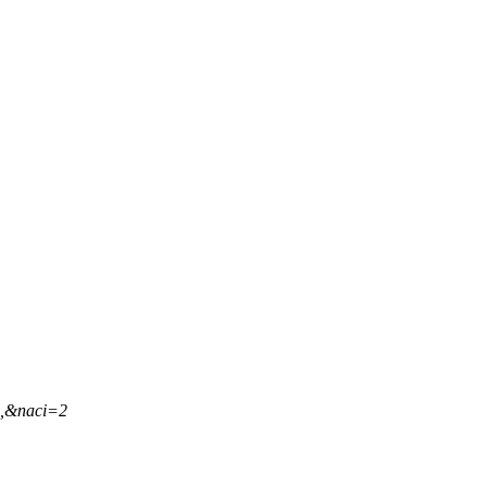
1,&naci=2