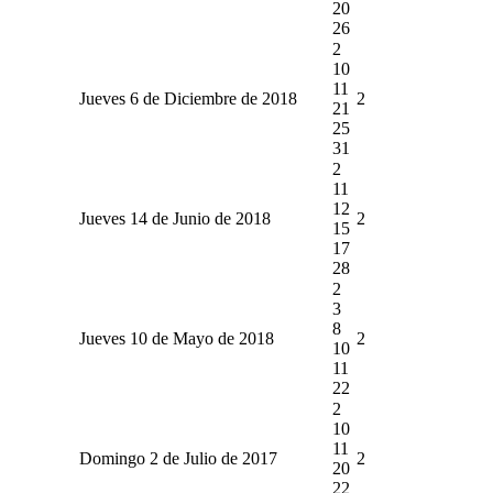
20
26
2
10
11
Jueves 6 de Diciembre de 2018
2
21
25
31
2
11
12
Jueves 14 de Junio de 2018
2
15
17
28
2
3
8
Jueves 10 de Mayo de 2018
2
10
11
22
2
10
11
Domingo 2 de Julio de 2017
2
20
22