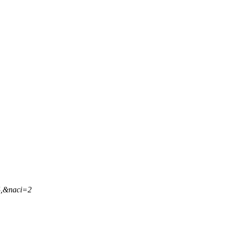
4,&naci=2