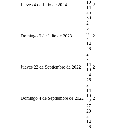
10
Jueves 4 de Julio de 2024
2
14
25
30
2
5
6
Domingo 9 de Julio de 2023
2
7
14
26
2
7
14
Jueves 22 de Septiembre de 2022
2
19
24
26
2
14
19
Domingo 4 de Septiembre de 2022
2
22
27
29
2
14
26