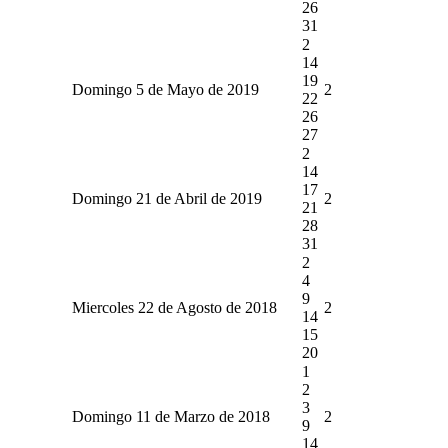
26
31
2
14
19
Domingo 5 de Mayo de 2019
2
22
26
27
2
14
17
Domingo 21 de Abril de 2019
2
21
28
31
2
4
9
Miercoles 22 de Agosto de 2018
2
14
15
20
1
2
3
Domingo 11 de Marzo de 2018
2
9
14