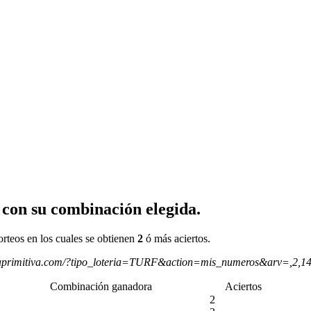
 con su combinación elegida.
orteos en los cuales se obtienen
2
ó más aciertos.
aprimitiva.com/?tipo_loteria=TURF&action=mis_numeros&arv=,2,1
Combinación ganadora
Aciertos
2