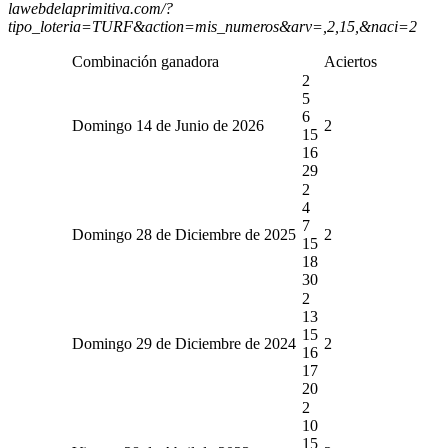
lawebdelaprimitiva.com/?
tipo_loteria=TURF&action=mis_numeros&arv=,2,15,&naci=2
Combinación ganadora
Aciertos
2
5
6
Domingo 14 de Junio de 2026
2
15
16
29
2
4
7
Domingo 28 de Diciembre de 2025
2
15
18
30
2
13
15
Domingo 29 de Diciembre de 2024
2
16
17
20
2
10
15