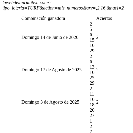
lawebdelaprimitiva.com/?
tipo_loteria=TURF&action=mis_numeros&arv=,2,16,&naci=2
Combinación ganadora
Aciertos
2
5
6
Domingo 14 de Junio de 2026
2
15
16
29
2
6
13
Domingo 17 de Agosto de 2025
2
16
25
29
2
11
16
Domingo 3 de Agosto de 2025
2
18
20
27
1
2
7