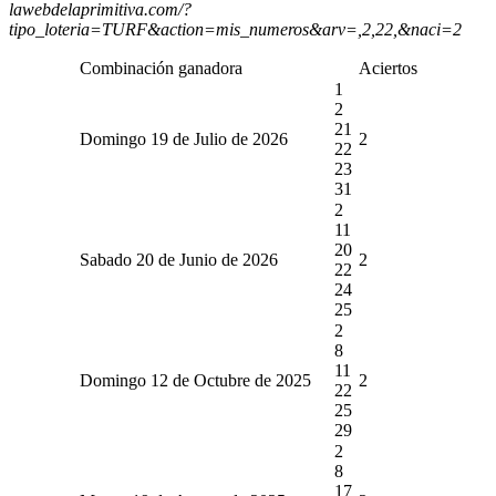
lawebdelaprimitiva.com/?
tipo_loteria=TURF&action=mis_numeros&arv=,2,22,&naci=2
Combinación ganadora
Aciertos
1
2
21
Domingo 19 de Julio de 2026
2
22
23
31
2
11
20
Sabado 20 de Junio de 2026
2
22
24
25
2
8
11
Domingo 12 de Octubre de 2025
2
22
25
29
2
8
17