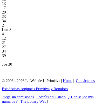
13
17
20
23
34
2
Lun-3
4
12
21
27
34
39
1
Jue-30
© 2003 - 2026 La Web de la Primitiva |
Home
|
Contáctenos
Estadísticas conjuntas Primitiva y Bonoloto
Juega sin comisiones
|
Loterías del Estado
|
¿ Han salido mis
números ?
|
The Lottery Web
|