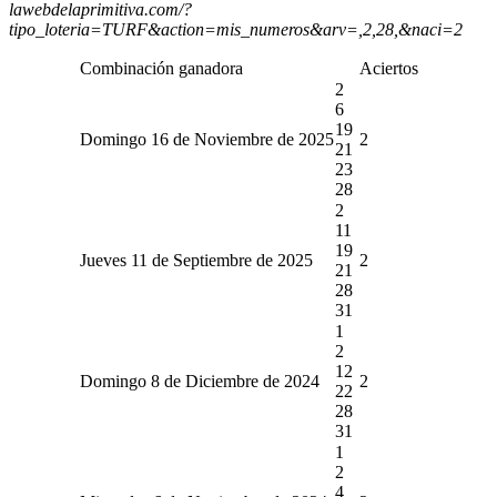
lawebdelaprimitiva.com/?
tipo_loteria=TURF&action=mis_numeros&arv=,2,28,&naci=2
Combinación ganadora
Aciertos
2
6
19
Domingo 16 de Noviembre de 2025
2
21
23
28
2
11
19
Jueves 11 de Septiembre de 2025
2
21
28
31
1
2
12
Domingo 8 de Diciembre de 2024
2
22
28
31
1
2
4