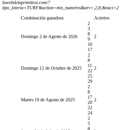
lawebdelaprimitiva.com/?
tipo_loteria=TURF&action=mis_numeros&arv=,2,8,&naci=2
Combinación ganadora
Aciertos
2
3
8
Domingo 2 de Agosto de 2026
2
9
10
17
2
8
11
Domingo 12 de Octubre de 2025
2
22
25
29
2
8
17
Martes 19 de Agosto de 2025
2
20
22
24
2
5
8