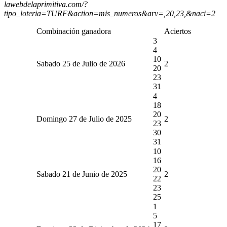
lawebdelaprimitiva.com/?
tipo_loteria=TURF&action=mis_numeros&arv=,20,23,&naci=2
Combinación ganadora
Aciertos
3
4
10
Sabado 25 de Julio de 2026
2
20
23
31
4
18
20
Domingo 27 de Julio de 2025
2
23
30
31
10
16
20
Sabado 21 de Junio de 2025
2
22
23
25
1
5
17