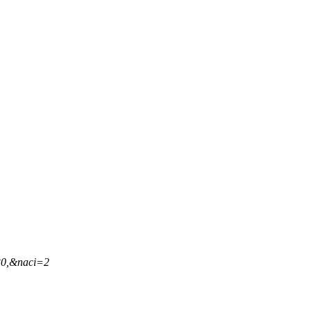
30,&naci=2