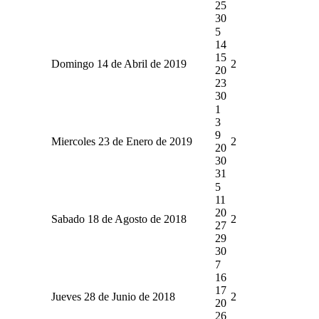
25
30
5
14
15
Domingo 14 de Abril de 2019
2
20
23
30
1
3
9
Miercoles 23 de Enero de 2019
2
20
30
31
5
11
20
Sabado 18 de Agosto de 2018
2
27
29
30
7
16
17
Jueves 28 de Junio de 2018
2
20
26