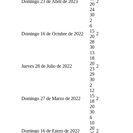
Domingo 23 de Abril de 2023
2
20
24
30
2
6
15
Domingo 16 de Octubre de 2022
2
20
28
30
13
18
20
Jueves 28 de Julio de 2022
2
23
29
30
2
12
15
Domingo 27 de Marzo de 2022
2
18
20
30
6
10
20
Domingo 16 de Enero de 2022
2