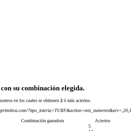
 con su combinación elegida.
sorteos en los cuales se obtienen
2
ó más aciertos.
aprimitiva.com/?tipo_loteria=TURF&action=mis_numeros&arv=,20,
Combinación ganadora
Aciertos
5