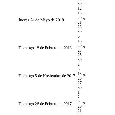
30
12
13
20
Jueves 24 de Mayo de 2018
2
21
28
30
6
13
20
Domingo 18 de Febrero de 2018
2
23
25
30
2
5
18
Domingo 5 de Noviembre de 2017
2
20
27
30
1
2
9
Domingo 26 de Febrero de 2017
2
20
21