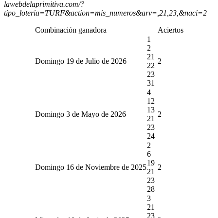
lawebdelaprimitiva.com/?
tipo_loteria=TURF&action=mis_numeros&arv=,21,23,&naci=2
Combinación ganadora
Aciertos
1
2
21
Domingo 19 de Julio de 2026
2
22
23
31
4
12
13
Domingo 3 de Mayo de 2026
2
21
23
24
2
6
19
Domingo 16 de Noviembre de 2025
2
21
23
28
3
21
23