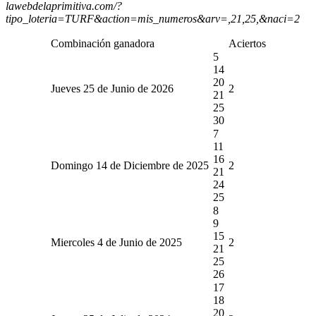
lawebdelaprimitiva.com/?
tipo_loteria=TURF&action=mis_numeros&arv=,21,25,&naci=2
Combinación ganadora
Aciertos
5
14
20
Jueves 25 de Junio de 2026
2
21
25
30
7
11
16
Domingo 14 de Diciembre de 2025
2
21
24
25
8
9
15
Miercoles 4 de Junio de 2025
2
21
25
26
17
18
20