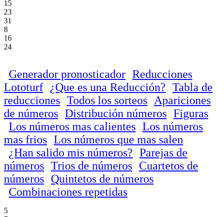
15
23
31
8
16
24
Generador pronosticador
Reducciones
Lototurf
¿Que es una Reducción?
Tabla de
reducciones
Todos los sorteos
Apariciones
de números
Distribución números
Figuras
Los números mas calientes
Los números
mas frios
Los números que mas salen
¿Han salido mis números?
Parejas de
números
Trios de números
Cuartetos de
números
Quintetos de números
Combinaciones repetidas
5