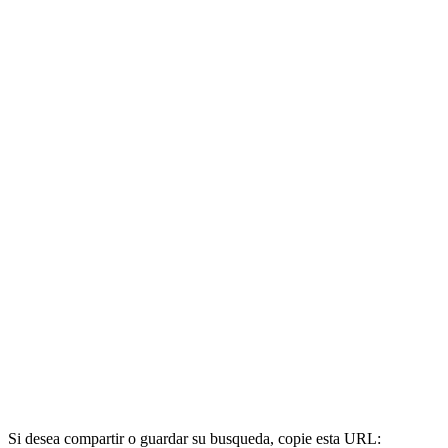
Si desea compartir o guardar su busqueda, copie esta URL: