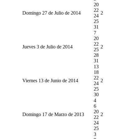
20
22
Domingo 27 de Julio de 2014
2
24
25
31
7
20
22
Jueves 3 de Julio de 2014
2
25
28
31
13
18
22
Viernes 13 de Junio de 2014
2
24
25
30
4
6
20
Domingo 17 de Marzo de 2013
2
22
24
25
3