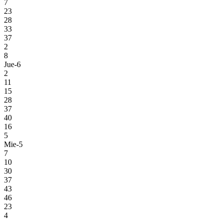
7
23
28
33
37
2
8
Jue-6
2
11
15
28
37
40
16
5
Mie-5
7
10
30
37
43
46
23
4