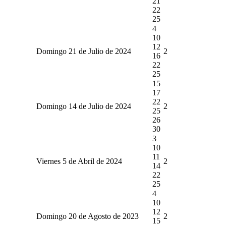
21
22
25
4
10
12
Domingo 21 de Julio de 2024
2
16
22
25
15
17
22
Domingo 14 de Julio de 2024
2
25
26
30
3
10
11
Viernes 5 de Abril de 2024
2
14
22
25
4
10
12
Domingo 20 de Agosto de 2023
2
15