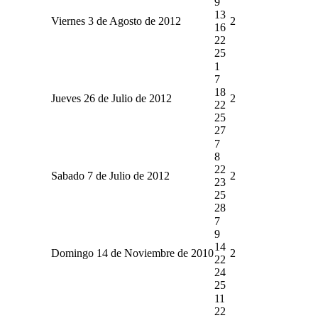
9
13
Viernes 3 de Agosto de 2012
2
16
22
25
1
7
18
Jueves 26 de Julio de 2012
2
22
25
27
7
8
22
Sabado 7 de Julio de 2012
2
23
25
28
7
9
14
Domingo 14 de Noviembre de 2010
2
22
24
25
11
22