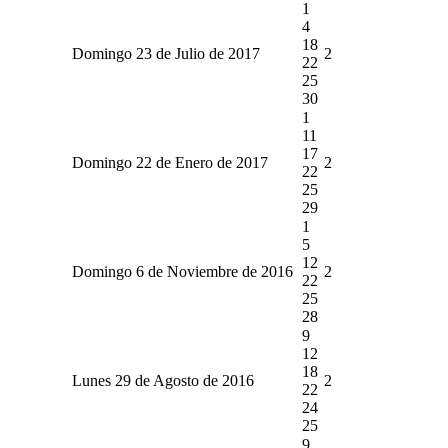
1
4
18
Domingo 23 de Julio de 2017
2
22
25
30
1
11
17
Domingo 22 de Enero de 2017
2
22
25
29
1
5
12
Domingo 6 de Noviembre de 2016
2
22
25
28
9
12
18
Lunes 29 de Agosto de 2016
2
22
24
25
9