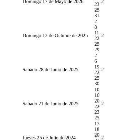
Domingo 17 de Mayo de 2026
2
23
25
31
2
8
11
Domingo 12 de Octubre de 2025
2
22
25
29
2
6
19
Sabado 28 de Junio de 2025
2
22
25
30
10
16
20
Sabado 21 de Junio de 2025
2
22
23
25
17
18
20
Jueves 25 de Julio de 2024
2