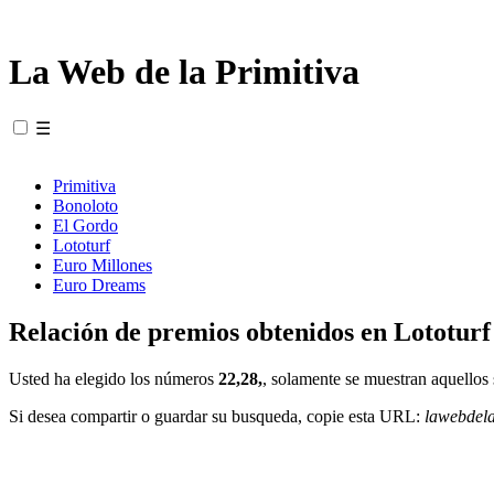
La Web de la Primitiva
☰
Primitiva
Bonoloto
El Gordo
Lototurf
Euro Millones
Euro Dreams
Relación de premios obtenidos en Lototurf
Usted ha elegido los números
22,28,
, solamente se muestran aquellos 
Si desea compartir o guardar su busqueda, copie esta URL:
lawebdel