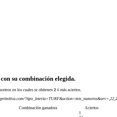
 con su combinación elegida.
sorteos en los cuales se obtienen
2
ó más aciertos.
aprimitiva.com/?tipo_loteria=TURF&action=mis_numeros&arv=,22,
Combinación ganadora
Aciertos
1