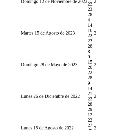
Domingo 12 de Noviembre de 2023
2
22
23
28
4
14
16
Martes 15 de Agosto de 2023
2
22
23
28
8
9
15
Domingo 28 de Mayo de 2023
2
20
22
28
9
14
21
Lunes 26 de Diciembre de 2022
2
22
28
29
12
22
27
Lunes 15 de Agosto de 2022
2