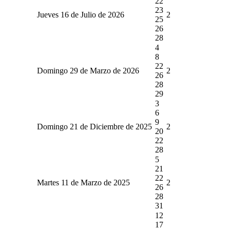
22
23
Jueves 16 de Julio de 2026
2
25
26
28
4
8
22
Domingo 29 de Marzo de 2026
2
26
28
29
3
6
9
Domingo 21 de Diciembre de 2025
2
20
22
28
5
21
22
Martes 11 de Marzo de 2025
2
26
28
31
12
17