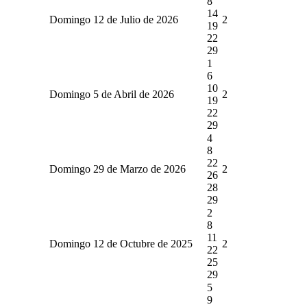
8
14
Domingo 12 de Julio de 2026
2
19
22
29
1
6
10
Domingo 5 de Abril de 2026
2
19
22
29
4
8
22
Domingo 29 de Marzo de 2026
2
26
28
29
2
8
11
Domingo 12 de Octubre de 2025
2
22
25
29
5
9