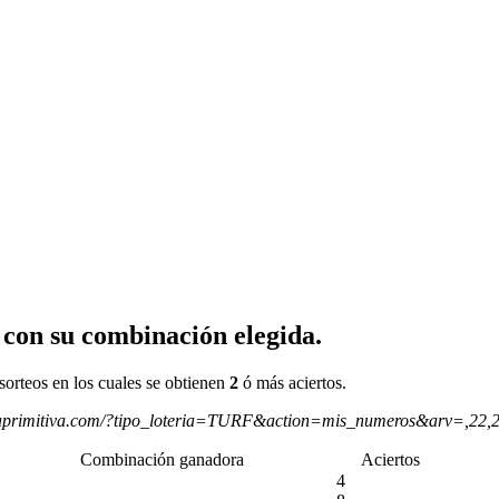
 con su combinación elegida.
sorteos en los cuales se obtienen
2
ó más aciertos.
aprimitiva.com/?tipo_loteria=TURF&action=mis_numeros&arv=,22,
Combinación ganadora
Aciertos
4