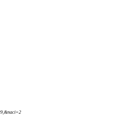
29,&naci=2