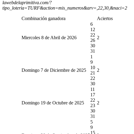
lawebdelaprimitiva.com/?
tipo_loteria=TURF&action=mis_numeros&arv=,22,30,&naci=2
Combinación ganadora
Aciertos
6
12
22
Miercoles 8 de Abril de 2026
2
26
30
31
1
9
10
Domingo 7 de Diciembre de 2025
2
21
22
30
11
17
22
Domingo 19 de Octubre de 2025
2
23
30
31
5
9
15