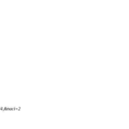
24,&naci=2