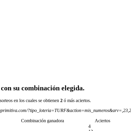
 con su combinación elegida.
sorteos en los cuales se obtienen
2
ó más aciertos.
aprimitiva.com/?tipo_loteria=TURF&action=mis_numeros&arv=,23,
Combinación ganadora
Aciertos
4