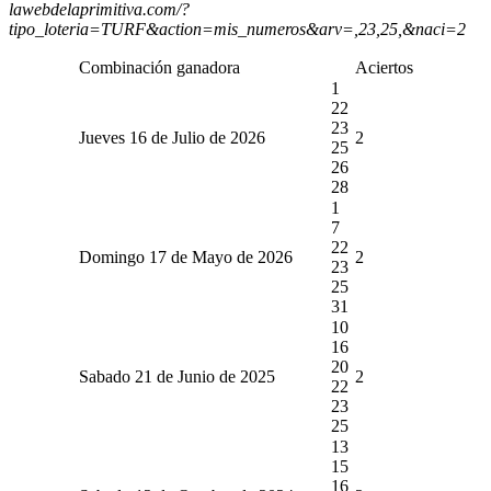
lawebdelaprimitiva.com/?
tipo_loteria=TURF&action=mis_numeros&arv=,23,25,&naci=2
Combinación ganadora
Aciertos
1
22
23
Jueves 16 de Julio de 2026
2
25
26
28
1
7
22
Domingo 17 de Mayo de 2026
2
23
25
31
10
16
20
Sabado 21 de Junio de 2025
2
22
23
25
13
15
16