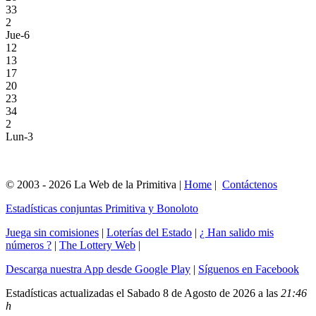
33
2
Jue-6
12
13
17
20
23
34
2
Lun-3
© 2003 - 2026 La Web de la Primitiva |
Home
|
Contáctenos
Estadísticas conjuntas Primitiva y Bonoloto
Juega sin comisiones
|
Loterías del Estado
|
¿ Han salido mis
números ?
|
The Lottery Web
|
Descarga nuestra App desde Google Play
|
Síguenos en Facebook
Estadísticas actualizadas el Sabado 8 de Agosto de 2026 a las
21:46
h