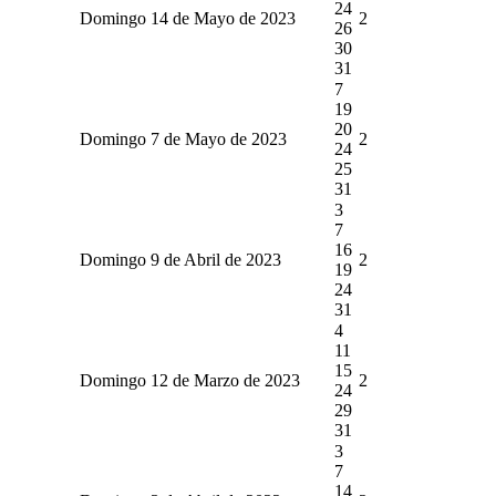
24
Domingo 14 de Mayo de 2023
2
26
30
31
7
19
20
Domingo 7 de Mayo de 2023
2
24
25
31
3
7
16
Domingo 9 de Abril de 2023
2
19
24
31
4
11
15
Domingo 12 de Marzo de 2023
2
24
29
31
3
7
14