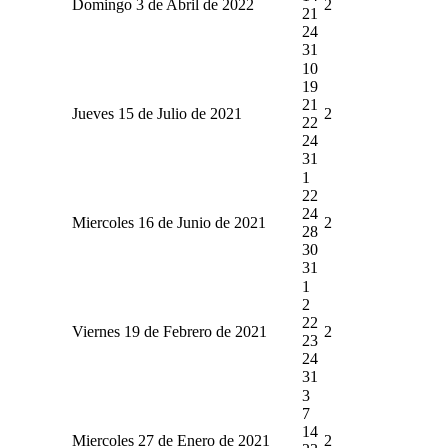
Domingo 3 de Abril de 2022
2
21
24
31
10
19
21
Jueves 15 de Julio de 2021
2
22
24
31
1
22
24
Miercoles 16 de Junio de 2021
2
28
30
31
1
2
22
Viernes 19 de Febrero de 2021
2
23
24
31
3
7
14
Miercoles 27 de Enero de 2021
2