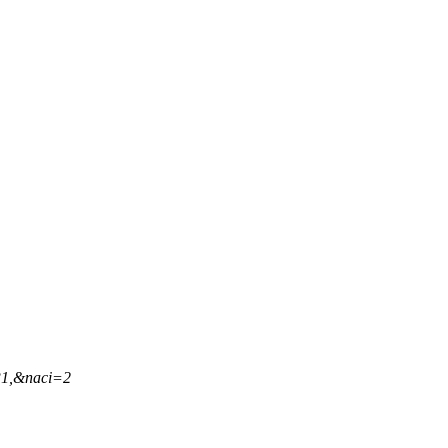
31,&naci=2