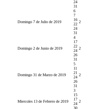
24
31
6
7
16
Domingo 7 de Julio de 2019
2
22
24
31
4
17
22
Domingo 2 de Junio de 2019
2
24
26
31
5
11
21
Domingo 31 de Marzo de 2019
2
24
26
31
3
15
17
Miercoles 13 de Febrero de 2019
2
24
30