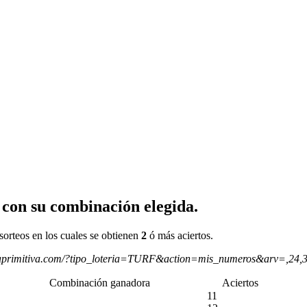
 con su combinación elegida.
sorteos en los cuales se obtienen
2
ó más aciertos.
aprimitiva.com/?tipo_loteria=TURF&action=mis_numeros&arv=,24,
Combinación ganadora
Aciertos
11