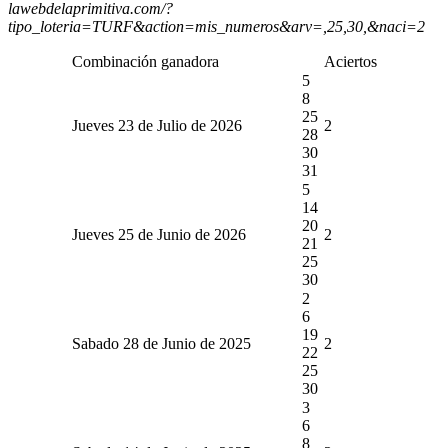
lawebdelaprimitiva.com/?
tipo_loteria=TURF&action=mis_numeros&arv=,25,30,&naci=2
Combinación ganadora
Aciertos
5
8
25
Jueves 23 de Julio de 2026
2
28
30
31
5
14
20
Jueves 25 de Junio de 2026
2
21
25
30
2
6
19
Sabado 28 de Junio de 2025
2
22
25
30
3
6
8