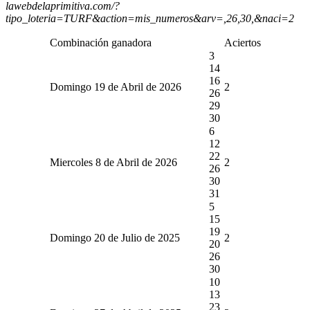
lawebdelaprimitiva.com/?
tipo_loteria=TURF&action=mis_numeros&arv=,26,30,&naci=2
Combinación ganadora
Aciertos
3
14
16
Domingo 19 de Abril de 2026
2
26
29
30
6
12
22
Miercoles 8 de Abril de 2026
2
26
30
31
5
15
19
Domingo 20 de Julio de 2025
2
20
26
30
10
13
23