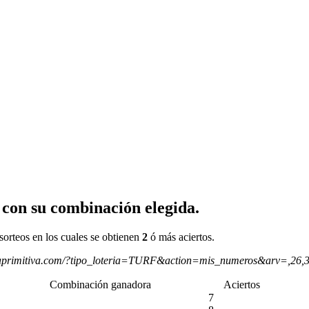
 con su combinación elegida.
sorteos en los cuales se obtienen
2
ó más aciertos.
aprimitiva.com/?tipo_loteria=TURF&action=mis_numeros&arv=,26,
Combinación ganadora
Aciertos
7