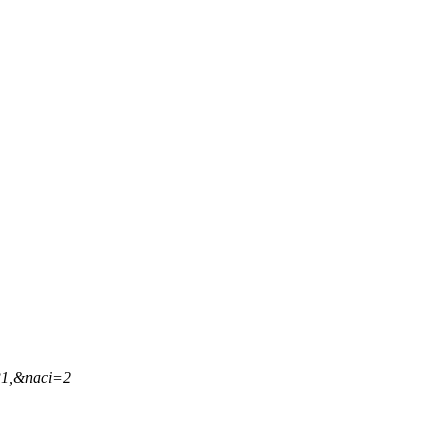
31,&naci=2