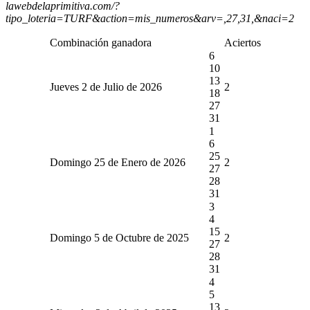
lawebdelaprimitiva.com/?
tipo_loteria=TURF&action=mis_numeros&arv=,27,31,&naci=2
Combinación ganadora
Aciertos
6
10
13
Jueves 2 de Julio de 2026
2
18
27
31
1
6
25
Domingo 25 de Enero de 2026
2
27
28
31
3
4
15
Domingo 5 de Octubre de 2025
2
27
28
31
4
5
13