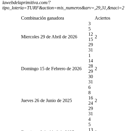
lawebdelaprimitiva.com/?
tipo_loteria=TURF&action=mis_numeros&arv=,29,31,&naci=2
Combinación ganadora
Aciertos
3
5
12
Miercoles 29 de Abril de 2026
2
15
29
31
1
14
28
Domingo 15 de Febrero de 2026
2
29
30
31
6
8
16
Jueves 26 de Junio de 2025
2
24
29
31
4
5
13